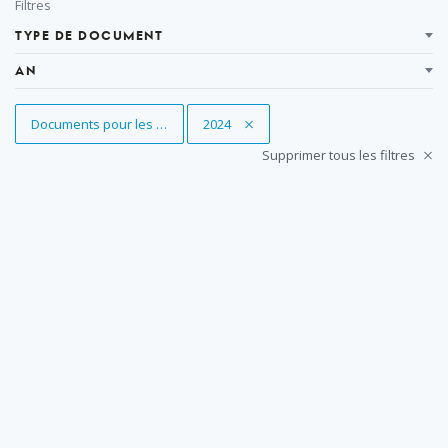
Filtrer
Filtres
TYPE DE DOCUMENT
AN
Supprimer le filtre
Documents pour les sessions
Supprimer le filtre
2024
Supprimer tous les filtres