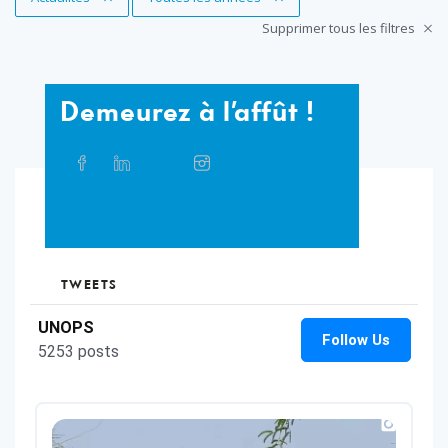
Supprimer tous les filtres
Demeurez
Demeurez à l’affût !
à
l’affût
Partager
Facebook
Linkedin
Twitter
Instagram
Whatsapp
Bluesky
Threads
sur
!
les
réseaux
TikTok
Flickr
sociaux
TWEETS