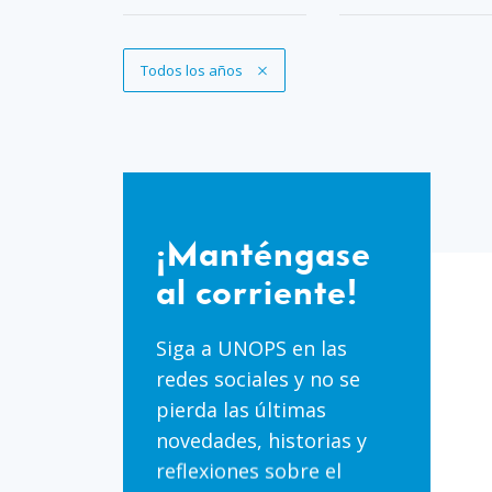
Eliminar filtro
Todos los años
¡Manténgase
al
¡Manténgase
corriente!
al corriente!
Siga a UNOPS en las
redes sociales y no se
pierda las últimas
novedades, historias y
reflexiones sobre el