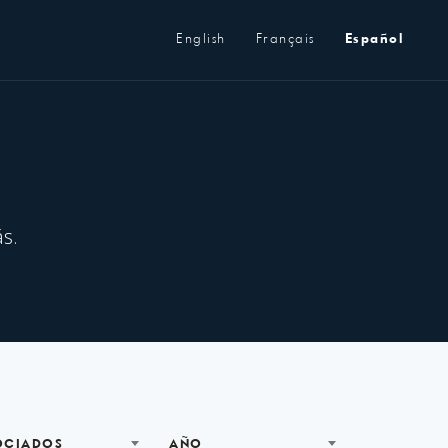
Metanavegación
English
Français
Español
s.
OCIADOS
AÑO