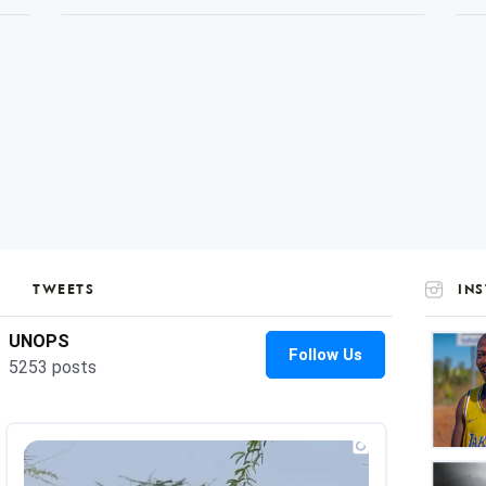
TWEETS
IN
UNOP
on
Insta