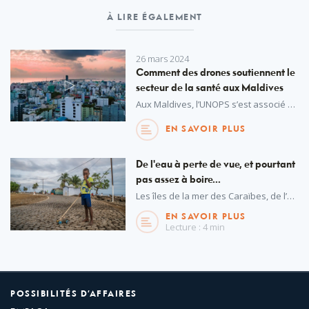
À LIRE ÉGALEMENT
26 mars 2024
Comment des drones soutiennent le
secteur de la santé aux Maldives
Aux Maldives, l’UNOPS s’est associé à la Banque islamique de développement pour assurer la livraison de drones ultramodernes pour le transport de matériel médical.
EN SAVOIR PLUS
De l'eau à perte de vue, et pourtant
pas assez à boire...
Les îles de la mer des Caraïbes, de l’océan Atlantique et de l’océan Indien comptent nombre de plages de sable blanc, de montagnes aux forêts tropicales et de ports historiques, mais par-delà ces décors idylliques, les petits États insulaires en développement sont particulièrement vulnérables aux effets des changements climatiques.
EN SAVOIR PLUS
Lecture : 4 min
POSSIBILITÉS D’AFFAIRES