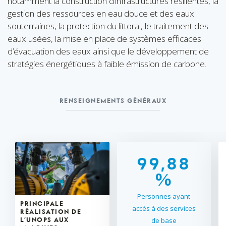
notamment la construction d’infrastructures résilientes, la
gestion des ressources en eau douce et des eaux
0
0
souterraines, la protection du littoral, le traitement des
1
1
0
0
eaux usées, la mise en place de systèmes efficaces
2
2
1
1
d’évacuation des eaux ainsi que le développement de
stratégies énergétiques à faible émission de carbone.
3
3
2
2
4
4
3
3
5
5
4
4
RENSEIGNEMENTS GÉNÉRAUX
6
6
5
5
7
7
6
6
8
8
7
7
9
9
,
8
8
0
0
%
9
9
0
0
Personnes ayant
PRINCIPALE
accès à des services
RÉALISATION DE
de base
L’UNOPS AUX