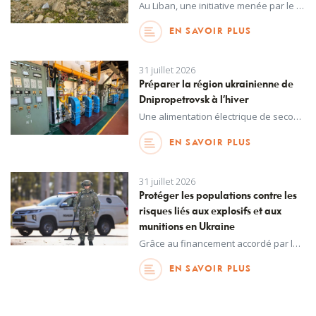
Au Liban, une initiative menée par le gouvernement pour améliorer la gestion des déchets et promouvoir une économie circulaire aidera le pays à tenir ses engagements en matière de protection de la biodiversité et de réduction de la pollution.
EN SAVOIR PLUS
31 juillet 2026
Préparer la région ukrainienne de
Dnipropetrovsk à l’hiver
Une alimentation électrique de secours destinée aux réseaux de chauffage urbain, fournie par l’UNOPS grâce au financement accordé par l’Agence espagnole de la coopération internationale pour le développement, contribuera à assurer la continuité des services de chauffage essentiels pendant les rigoureux mois d’hiver.
EN SAVOIR PLUS
31 juillet 2026
Protéger les populations contre les
risques liés aux explosifs et aux
munitions en Ukraine
Grâce au financement accordé par le Fonds pour le relèvement des communautés en Ukraine, l’UNOPS collabore avec la police nationale ukrainienne afin d’améliorer ses capacités en matière de neutralisation des explosifs et des munitions, contribuant ainsi à renforcer la sécurité à l’échelle nationale et à protéger les populations urbaines.
EN SAVOIR PLUS