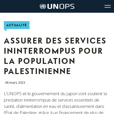
Navigation
Accès
The
Logo
du
rapides
United
de
glo
l’UNOPS
site
Nations
Office
ACTUALITÉ
for
Project
Services
ASSURER DES SERVICES
(UNOPS)
ININTERROMPUS POUR
LA POPULATION
PALESTINIENNE
06 mars 2023
L’UNOPS et le gouvernement du Japon vont soutenir la
prestation ininterrompue de services essentiels de
santé, d’alimentation en eau et d’assainissement dans
l’État de Palestine, grâce à un financement de plus de