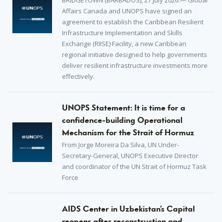
BRIDGETOWN (BARBADOS), 27 July 2026.— Global
Affairs Canada and UNOPS have signed an
agreement to establish the Caribbean Resilient
Infrastructure Implementation and Skills
Exchange (RIISE) Facility, a new Caribbean
regional initiative designed to help governments
deliver resilient infrastructure investments more
effectively.
UNOPS Statement: It is time for a
confidence-building Operational
Mechanism for the Strait of Hormuz
From Jorge Moreira Da Silva, UN Under-
Secretary-General, UNOPS Executive Director
and coordinator of the UN Strait of Hormuz Task
Force
AIDS Center in Uzbekistan’s Capital
reopens after reconstruction and