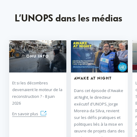
L’UNOPS
L’UNOPS dans les médias
dans
les
médias
ONU INFO
AWAKE AT NIGHT
Et si les décombres
devenaient le moteur de la
Dans cet épisode d'Awake
reconstruction ? - 8 juin
at Night, le directeur
2026
exécutif d'UNOPS, Jorge
Moreira da Silva, revient
En savoir plus
sur les défis pratiques et
politiques liés à la mise en
œuvre de projets dans des