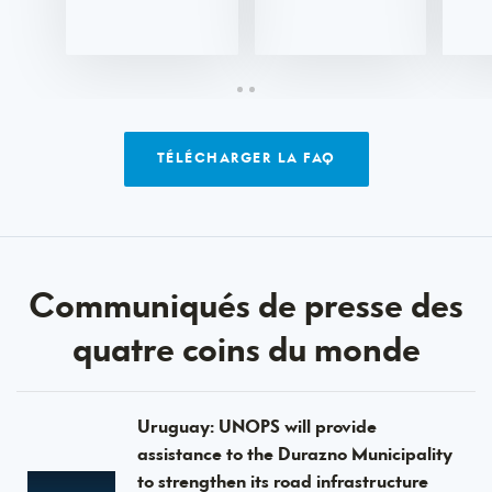
0
TÉLÉCHARGER LA FAQ
Communiqués
Communiqués de presse des
de
quatre coins du monde
presse
Uruguay: UNOPS will provide
assistance to the Durazno Municipality
to strengthen its road infrastructure