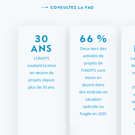
2
2
CONSULTEZ LA FAQ
0
3
3
1
4
4
2
5
5
3
0
6
6
%
A
4
N
1
S
7
7
Deux tiers des
activités de
5
2
8
8
L’UNOPS
La
projets de
soutient la mise
de
6
3
9
9
l’UNOPS sont
en œuvre de
e
7
4
0
0
mises en
projets depuis
œuvre dans
8
5
plus de 30 ans.
c
des endroits en
9
6
situation
c
0
7
spéciale ou
a
fragile en 2025.
8
9