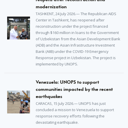
modernization
TASHKENT, 24 July 2026.— The Republican AIDS
Center in Tashkent, has reopened after
reconstruction under the project financed
through $160 million in loans to the Government
of Uzbekistan from the Asian Development Bank
(ADB) and the Asian Infrastructure Investment
Bank (AIIB) under the COVID-19 Emergency
Response project in Uzbekistan. The project is
implemented by UNOPS.
Venezuela: UNOPS to support
communities impacted by the recent
earthquakes
CARACAS, 15 July 2026.— UNOPS has just
concluded a mission to Venezuela to support
response recovery efforts following the
devastating earthquake.