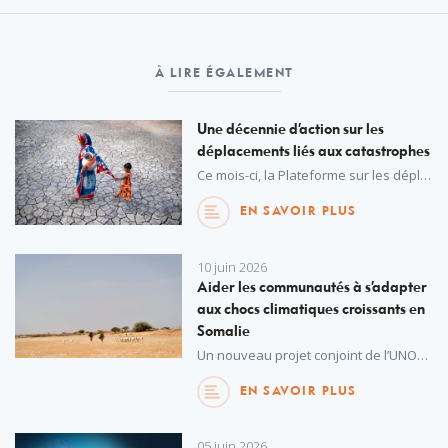
À LIRE ÉGALEMENT
Une décennie d’action sur les
déplacements liés aux catastrophes
Ce mois-ci, la Plateforme sur les déplacements liés aux catastrophes célèbre officiellement dix années de promotion de la coopération internationale pour protéger les personnes déplacées dans le contexte de catastrophes et des changements climatiques. Depuis ses débuts et dans son rôle actuel en tant que partenariat mondial, sa mission est plus cruciale que jamais.
EN SAVOIR PLUS
10 juin 2026
Aider les communautés à s’adapter
aux chocs climatiques croissants en
Somalie
Un nouveau projet conjoint de l’UNOPS et du Programme alimentaire mondial financé par le Groupe de la Banque africaine de développement aide à faire face aux sécheresses, inondations et dégradations de l’environnement qui touchent la Somalie de façon récurrente.
EN SAVOIR PLUS
05 juin 2026