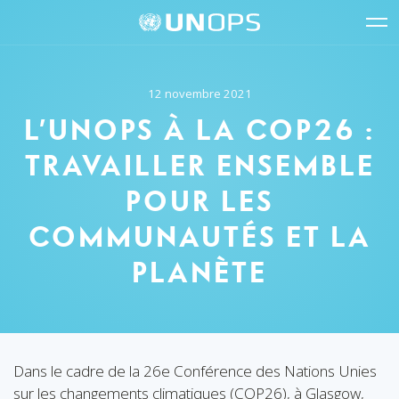
Navigation
Accès
The
Logo
du
rapides
United
de
glo
l’UNOPS
site
Nations
Office
12 novembre 2021
for
Project
L’UNOPS À LA COP26 :
Services
(UNOPS)
TRAVAILLER ENSEMBLE
POUR LES
COMMUNAUTÉS ET LA
PLANÈTE
Dans le cadre de la 26e Conférence des Nations Unies
sur les changements climatiques (COP26), à Glasgow,