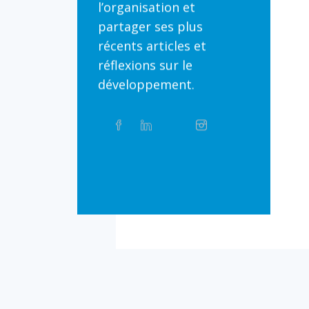
l’organisation et
partager ses plus
récents articles et
réflexions sur le
développement.
Partager
Facebook
Linkedin
Twitter
Instagram
Whatsapp
sur
les
réseaux
Bluesky
Threads
TikTok
Flickr
sociaux