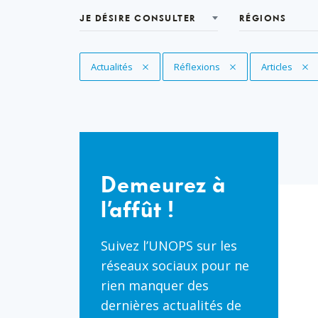
JE DÉSIRE CONSULTER
RÉGIONS
Supprimer le filtre
Actualités
Supprimer le filtre
Réflexions
Supprimer le 
Articles
Demeurez
à
Demeurez à
l’affût
l’affût !
!
Suivez l’UNOPS sur les
réseaux sociaux pour ne
rien manquer des
dernières actualités de