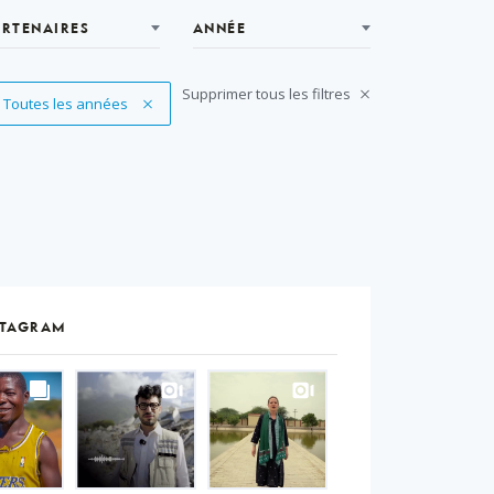
ARTENAIRES
ANNÉE
Supprimer tous les filtres
Supprimer le filtre
Toutes les années
STAGRAM
S
gram