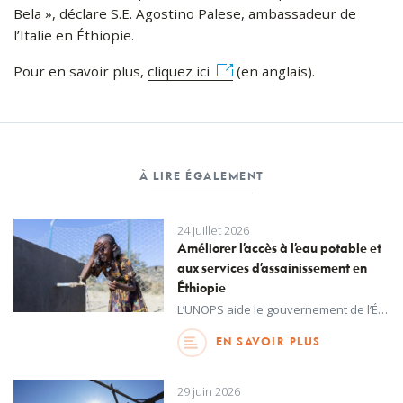
Bela », déclare S.E. Agostino Palese, ambassadeur de
l’Italie en Éthiopie.
Pour en savoir plus,
cliquez ici
(en anglais).
À LIRE ÉGALEMENT
24 juillet 2026
Améliorer l’accès à l’eau potable et
aux services d’assainissement en
Éthiopie
L’UNOPS aide le gouvernement de l’Éthiopie à réaliser son objectif consistant à transformer les services d’alimentation en eau, d’assainissement et d’hygiène du pays en un système fondé sur les données, numérique et résilient face aux changements climatiques.
EN SAVOIR PLUS
29 juin 2026