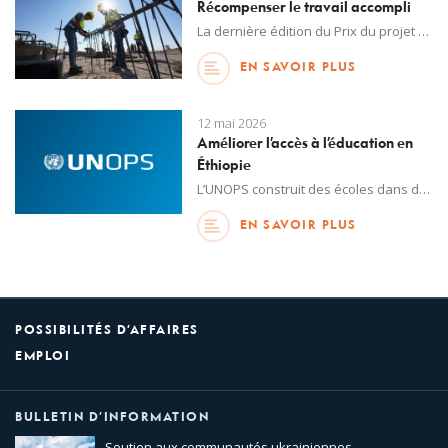
Récompenser le travail accompli
La dernière édition du Prix du projet de l’année de l’UNOPS met à l’honneur les contributions exceptionnelles des projets menés par l’UNOPS pour relever des défis complexes et répondre aux besoins les plus urgents.
EN SAVOIR PLUS
12 mai 2026
Améliorer l’accès à l’éducation en
Éthiopie
L’UNOPS construit des écoles dans des régions de l’Éthiopie où l’accès à l’éducation est limité grâce à un financement du gouvernement de l’Italie.
EN SAVOIR PLUS
POSSIBILITÉS D’AFFAIRES
EMPLOI
BULLETIN D’INFORMATION
Soutien aux communautés ukrainiennes