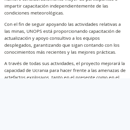
impartir capacitación independientemente de las
condiciones meteorológicas.
Con el fin de seguir apoyando las actividades relativas a
las minas, UNOPS está proporcionando capacitación de
actualización y apoyo consultivo a los equipos
desplegados, garantizando que sigan contando con los
conocimientos más recientes y las mejores prácticas.
A través de todas sus actividades, el proyecto mejorará la
capacidad de Ucrania para hacer frente a las amenazas de
artefactos explosivos, tanto en el presente como en el
futuro.
«La comunidad internacional debe ayudar a Ucrania a
dejar atrás el destructivo legado de la guerra», declaró
Alle Dorhout, Embajador del Reino de los Países Bajos en
Ucrania. «Con este proyecto, confirmamos nuestra
determinación de apoyar a Ucrania y ayudar a sus