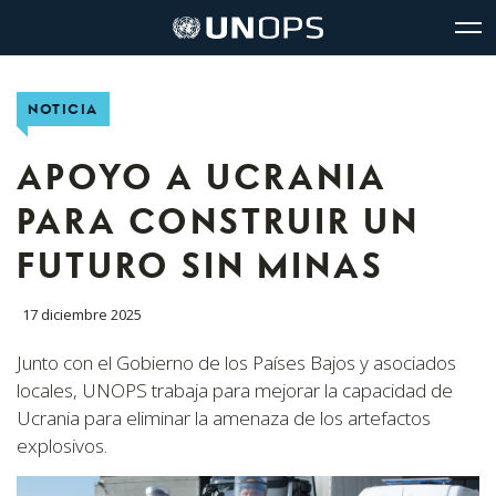
Navegación
Navegación
The
Logo
del
rápida
United
de
glo
UNOPS
sitio
Nations
Office
NOTICIA
for
Project
Services
APOYO A UCRANIA
(UNOPS)
PARA CONSTRUIR UN
FUTURO SIN MINAS
17 diciembre 2025
Junto con el Gobierno de los Países Bajos y asociados
locales, UNOPS trabaja para mejorar la capacidad de
Ucrania para eliminar la amenaza de los artefactos
explosivos.