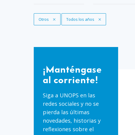
Eliminar filtro
Otros
Eliminar filtro
Todos los años
¡Manténgase
al
¡Manténgase
corriente!
al corriente!
Siga a UNOPS en las
redes sociales y no se
pierda las últimas
novedades, historias y
reflexiones sobre el