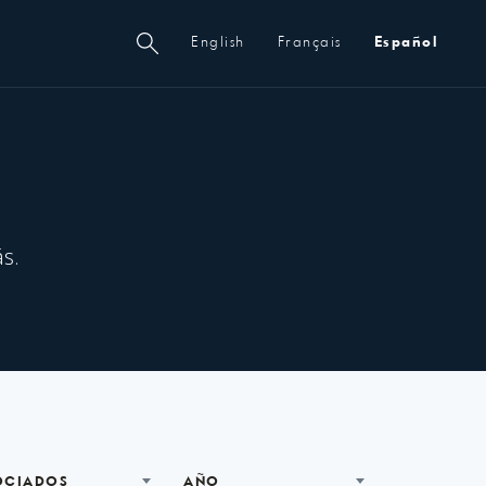
Metanavegación
English
Français
Español
s.
OCIADOS
AÑO