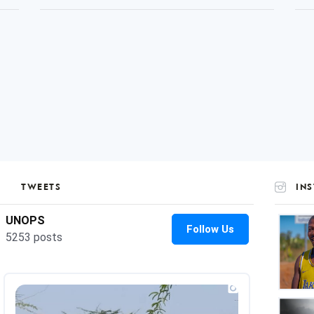
TWEETS
IN
UNOP
on
Insta