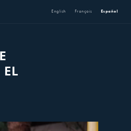
Metanavegación
English
Français
Español
E
 EL