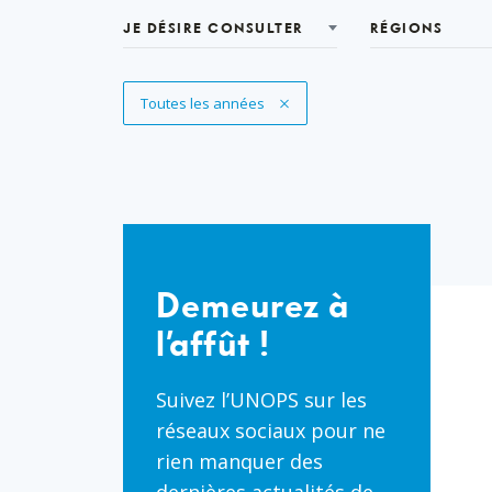
JE DÉSIRE CONSULTER
RÉGIONS
Supprimer le filtre
Toutes les années
Demeurez
à
l’affût
Demeurez à
!
l’affût !
Suivez l’UNOPS sur les
réseaux sociaux pour ne
rien manquer des