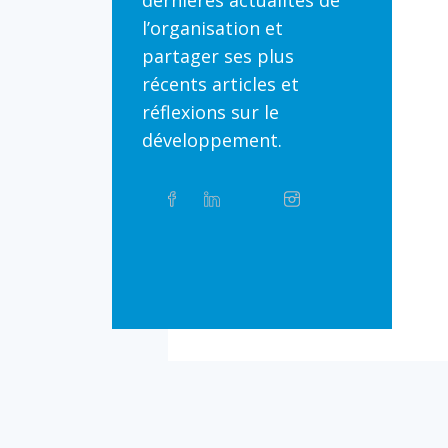
dernières actualités de
l’organisation et
partager ses plus
récents articles et
réflexions sur le
développement.
Partager
Facebook
Linkedin
Twitter
Instagram
Whatsapp
sur
les
réseaux
Bluesky
Threads
TikTok
Flickr
sociaux