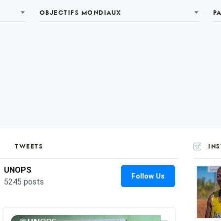
OBJECTIFS MONDIAUX
P
TWEETS
IN
UNOP
on
Insta