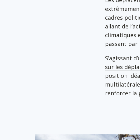
Les déplacem
extrêmement 
cadres politi
allant de l’a
climatiques 
passant par 
S’agissant d
sur les dépl
position idé
multilatérale
renforcer la