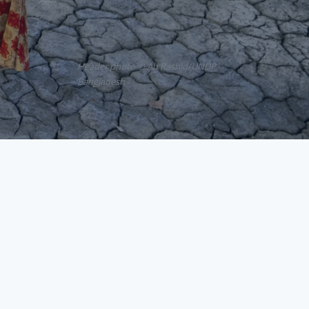
Header photo © Ab Rashid/UNDP
Bangladesh