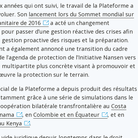
x années qui ont suivi, le travail de la Plateforme a
voluer. Son
lancement lors du Sommet mondial sur
anitaire de 2016
a acté un changement
pour passer d’une gestion réactive des crises afin
la gestion proactive des risques et la préparation.
t a également annoncé une transition du cadre
de l’agenda de protection de l’Initiative Nansen vers
e multipartite plus concrète visant à promouvoir et
uvre la protection sur le terrain.
ucial de la Plateforme a depuis produit des résultats
otamment grâce à une série de simulations dans le
coopération bilatérale transfrontalière au
Costa
anama
, en
Colombie et en Équateur
, et en
au Kenya
.
un vide juridique depuis longtemps dans le droit