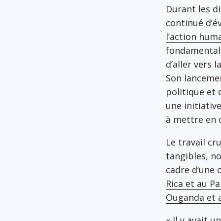
Durant les di
continué d’é
l’action hum
fondamental 
d’aller vers 
Son lancemen
politique et 
une initiativ
à mettre en œ
Le travail cr
tangibles, n
cadre d’une 
Rica et au P
Ouganda et 
« Il y avait 