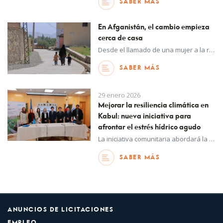
SABER MÁS
En Afganistán, el cambio empieza
cerca de casa
Desde el llamado de una mujer a la rendición de cuentas hasta la reparación de carreteras para permitir un mejor acceso a los servicios de salud, las iniciativas que UNOPS apoya en Afganistán reflejan cómo los esfuerzos impulsados por las comunidades pueden ayudar a reforzar la resiliencia en contextos afectados por crisis.
SABER MÁS
29 enero 2026
Mejorar la resiliencia climática en
Kabul: nueva iniciativa para
afrontar el estrés hídrico agudo
La iniciativa comunitaria abordará la escasez de agua y los riesgos relacionados con el clima para aproximadamente 150.000 personas en la capital de Afganistán, Kabul.
SABER MÁS
ANUNCIOS DE LICITACIONES
EMPLEO