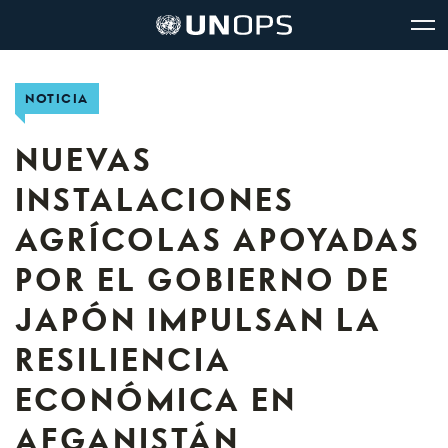
Navegación
Navegación
The
Logo
del
rápida
United
de
glo
UNOPS
sitio
Nations
Office
NOTICIA
for
Project
Services
NUEVAS
(UNOPS)
INSTALACIONES
AGRÍCOLAS APOYADAS
POR EL GOBIERNO DE
JAPÓN IMPULSAN LA
RESILIENCIA
ECONÓMICA EN
AFGANISTÁN