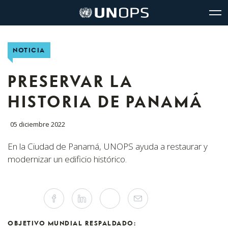
Navegación
Navegación
The
Logo
del
rápida
United
de
glo
UNOPS
sitio
Nations
Office
NOTICIA
for
Project
Services
PRESERVAR LA
(UNOPS)
HISTORIA DE PANAMÁ
05 diciembre 2022
En la Ciudad de Panamá, UNOPS ayuda a restaurar y
modernizar un edificio histórico.
Compartir
Facebook
Linkedin
Twitter
Mail
este
artículo
en
las
OBJETIVO MUNDIAL RESPALDADO: