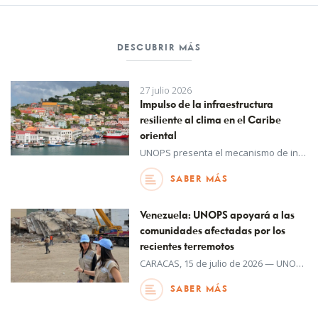
DESCUBRIR MÁS
27 julio 2026
Impulso de la infraestructura
resiliente al clima en el Caribe
oriental
UNOPS presenta el mecanismo de intercambio de capacidades e implementación de infraestructura resiliente (RIISE), una iniciativa financiada por Canadá, a su red única de entidades para las que actúa como organismo anfitrión.
SABER MÁS
Venezuela: UNOPS apoyará a las
comunidades afectadas por los
recientes terremotos
CARACAS, 15 de julio de 2026 — UNOPS acaba de concluir una misión en Venezuela para apoyar los esfuerzos de respuesta y recuperación tras el devastador terremoto.
SABER MÁS