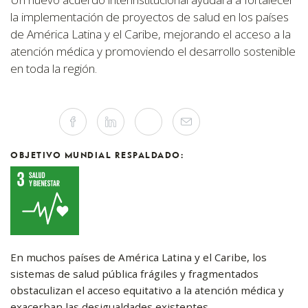
la implementación de proyectos de salud en los países
de América Latina y el Caribe, mejorando el acceso a la
atención médica y promoviendo el desarrollo sostenible
en toda la región.
Compartir
Facebook
Linkedin
Twitter
Mail
este
artículo
en
las
OBJETIVO MUNDIAL RESPALDADO:
redes
sociales
En muchos países de América Latina y el Caribe, los
sistemas de salud pública frágiles y fragmentados
obstaculizan el acceso equitativo a la atención médica y
exacerban las desigualdades existentes.