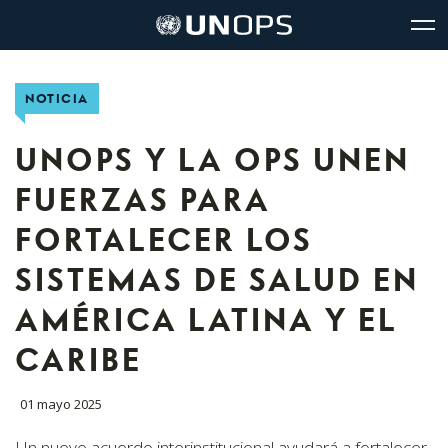
Navegación
Navegación
The
Logo
del
rápida
United
de
glo
UNOPS
sitio
Nations
Office
NOTICIA
for
Project
Services
UNOPS Y LA OPS UNEN
(UNOPS)
FUERZAS PARA
FORTALECER LOS
SISTEMAS DE SALUD EN
AMÉRICA LATINA Y EL
CARIBE
01 mayo 2025
Un nuevo acuerdo interinstitucional ayudará a fortalecer