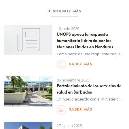
DESCUBRIR MÁS
10 junio 2026
UNOPS apoya la respuesta
humanitaria liderada por las
Naciones Unidas en Honduras
Como parte de una respuesta conjunta, UNOPS mejorará el acceso a servicios de atención médica vitales para más de 224.000 personas en algunas de las comunidades más vulnerables del país.
SABER MÁS
05 noviembre 2025
Fortalecimiento de los servicios de
salud en Barbados
Un nuevo acuerdo con el Ministerio de Salud y Bienestar de Barbados reforzará la capacidad del Hospital Queen Elizabeth.
SABER MÁS
27 agosto 2025