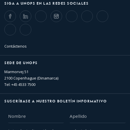
SIGA A UNOPS EN LAS REDES SOCIALES
Facebook
LinkedIn
Twitter
Instagram
Whatsapp
Bluesky
Threads
TikTok
Flickr
Contáctenos
SEDE DE UNOPS
Marmorvej 51
2100 Copenhague (Dinamarca)
Tel: +45 4533 7500
SUSCRÍBASE A NUESTRO BOLETÍN INFORMATIVO
Nombre
Apellido
Introducir