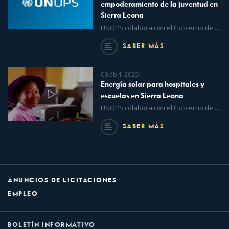
empoderamiento de la juventud en
Sierra Leona
UNOPS colabora con el Gobierno de Sierra Leona para apoyar el desarrollo de las competencias digitales de la juventud necesarias para el desarrollo económico sostenible, con financiación del Gobierno de Japón.
SABER MÁS
08 abril 2025
Energía solar para hospitales y
escuelas en Sierra Leona
UNOPS colabora con el Gobierno de Sierra Leona en el desarrollo de minirredes solares y sistemas autónomos de energía renovable gracias a la financiación del Banco Mundial. El proyecto proporcionará acceso a la electricidad a aproximadamente 3.000 hogares, 500 escuelas, 350 empresas y 200 centros sanitarios.
SABER MÁS
ANUNCIOS DE LICITACIONES
EMPLEO
BOLETÍN INFORMATIVO