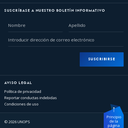
SUSCRÍBASE A NUESTRO BOLETÍN INFORMATIVO
Nombre
Apellido
Introducir
dirección
de
correo
SUSCRIBIRSE
electrónico
AVISO LEGAL
Política de privacidad
Reportar conductas indebidas
Condiciones de uso
Principio
de la
© 2026 UNOPS
página