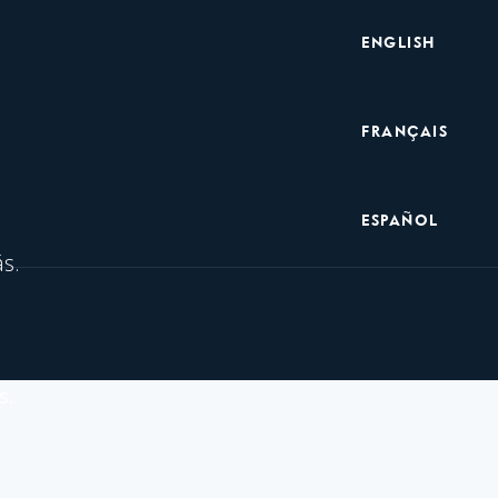
Metanavegación
ENGLISH
FRANÇAIS
ESPAÑOL
s.
s.