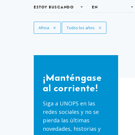
ESTOY BUSCANDO
EN
Eliminar filtro
Africa
Eliminar filtro
Todos los años
¡Manténgase
al
¡Manténgase
corriente!
al corriente!
Siga a UNOPS en las
redes sociales y no se
pierda las últimas
novedades, historias y