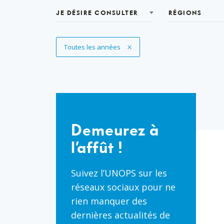
JE DÉSIRE CONSULTER
RÉGIONS
Supprimer le filtre
Toutes les années
Demeurez
à
Demeurez à
l’affût
l’affût !
!
Suivez l’UNOPS sur les
réseaux sociaux pour ne
rien manquer des
dernières actualités de