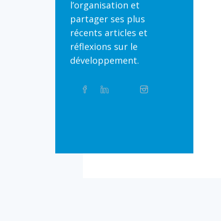
l’organisation et
partager ses plus
récents articles et
réflexions sur le
développement.
Partager
Facebook
Linkedin
Twitter
Instagram
Whatsapp
sur
les
réseaux
Bluesky
Threads
TikTok
Flickr
sociaux