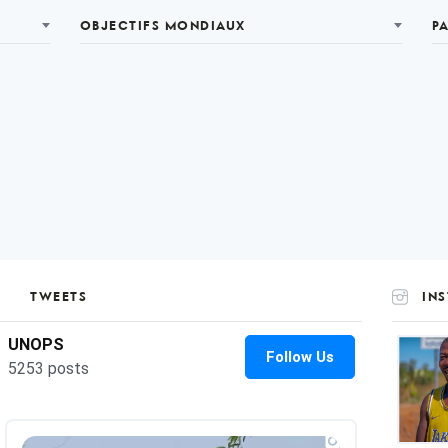
OBJECTIFS MONDIAUX
P
TWEETS
IN
UNOP
on
Insta