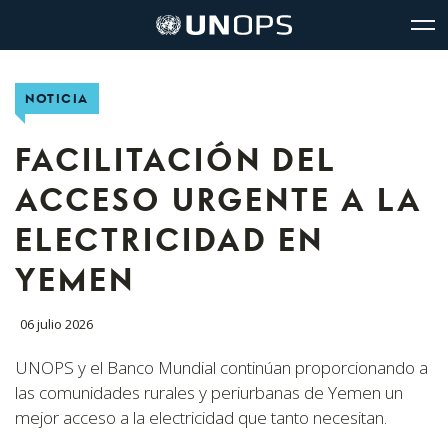
Navegación
Navegación
The
Logo
del
rápida
United
de
glo
UNOPS
sitio
Nations
Office
NOTICIA
for
Project
Services
FACILITACIÓN DEL
(UNOPS)
ACCESO URGENTE A LA
ELECTRICIDAD EN
YEMEN
06 julio 2026
UNOPS y el Banco Mundial continúan proporcionando a
las comunidades rurales y periurbanas de Yemen un
mejor acceso a la electricidad que tanto necesitan.