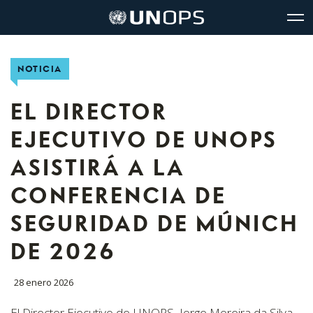
Navegación
Navegación
The
Logo
del
rápida
United
de
glo
UNOPS
sitio
Nations
Office
NOTICIA
for
Project
Services
EL DIRECTOR
(UNOPS)
EJECUTIVO DE UNOPS
ASISTIRÁ A LA
CONFERENCIA DE
SEGURIDAD DE MÚNICH
DE 2026
28 enero 2026
El Director Ejecutivo de UNOPS
,
Jorge Moreira da Silva
,