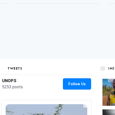
TWEETS
IN
UNOP
on
Insta