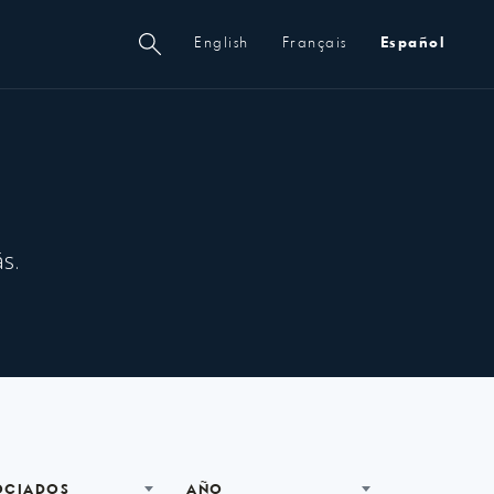
Metanavegación
English
Français
Español
s.
OCIADOS
AÑO