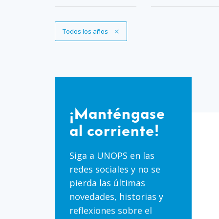
Eliminar filtro
Todos los años
¡Manténgase
al
¡Manténgase
corriente!
al corriente!
Siga a UNOPS en las
redes sociales y no se
pierda las últimas
novedades, historias y
reflexiones sobre el