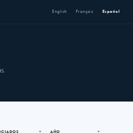
Metanavegación
English
Français
Español
s.
OCIADOS
AÑO