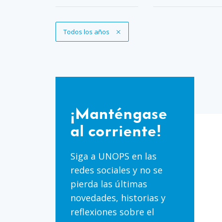
Eliminar filtro
Todos los años
¡Manténgase
al
¡Manténgase
corriente!
al corriente!
Siga a UNOPS en las
redes sociales y no se
pierda las últimas
novedades, historias y
reflexiones sobre el