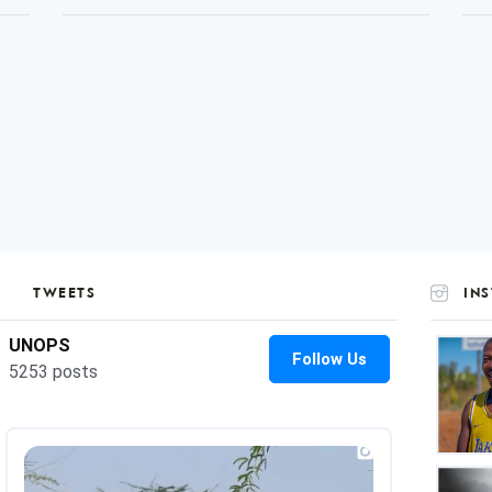
TWEETS
IN
UNOP
on
Insta