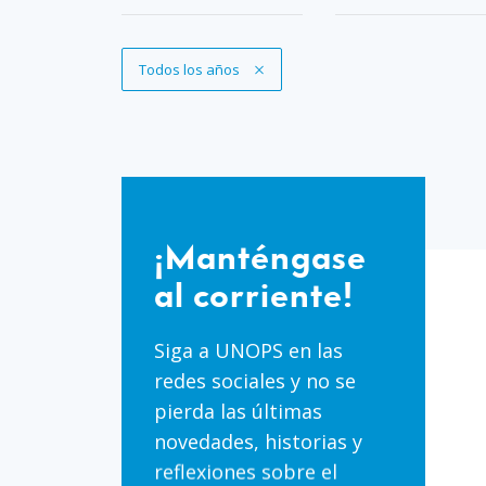
Eliminar filtro
Todos los años
¡Manténgase
al
¡Manténgase
corriente!
al corriente!
Siga a UNOPS en las
redes sociales y no se
pierda las últimas
novedades, historias y
reflexiones sobre el