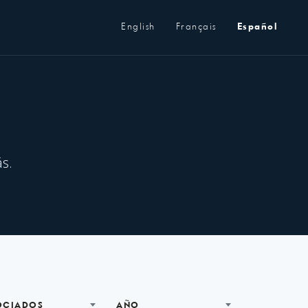
Metanavegación
English
Français
Español
s.
OCIADOS
AÑO