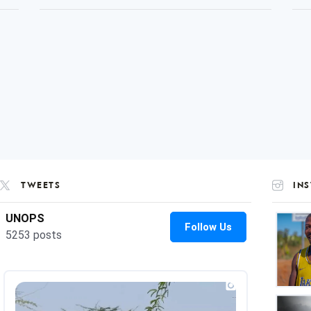
TWEETS
IN
UNOP
on
Insta